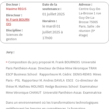
Docteur :
Date de la
Adresse :
Maxime REGIS
soutenance :
Centre Guy-De-
La-Brosse 1 rue
Date de la soutenance
01 juillet 2025
Directeur :
Guy-De-La-
M. Frank BOURN
Horaires :
Brosse 75005
OIS
le mardi 01
Paris. Salle : de
Discipline :
réunion (5ᵉ
juillet 2025 à
Sciences de
étage)
17h00
gestion
Jury :
Composition du jury proposé M. Frank BOURNOIS Université
Paris Panthéon-Assas Directeur de thèse Mme Véronique TRAN
ESCP Business School Rapporteure M. Cédric DENIS-REMIS Mines
Paris - PSL Rapporteur M. Andres DAVILA ESCE Co-directeur de
thèse M. Mathieu MOLINES Kedge Business School Examinateur
Mme Véronique CHANUT Université Panthéon-Assas Examinatrice
Dans un environnement où les transformations technologiques
redéfinissent les besoins en compétences, la formation