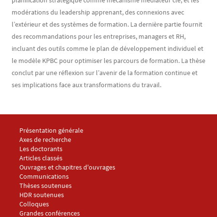
planification stratégique comme mécanisme médiateur clé, et les
modérations du leadership apprenant, des connexions avec
l’extérieur et des systèmes de formation. La dernière partie fournit
des recommandations pour les entreprises, managers et RH,
incluant des outils comme le plan de développement individuel et
le modèle KPBC pour optimiser les parcours de formation. La thèse
conclut par une réflexion sur l’avenir de la formation continue et
ses implications face aux transformations du travail.
Menu footer LARGEPA 1
Présentation générale
Axes de recherche
Les doctorants
Menu footer LARGEPA 2
Articles classés
Ouvrages et chapitres d'ouvrages
Communications
Thèses soutenues
HDR soutenues
Menu footer LARGEPA 3
Colloques
Grandes conférences